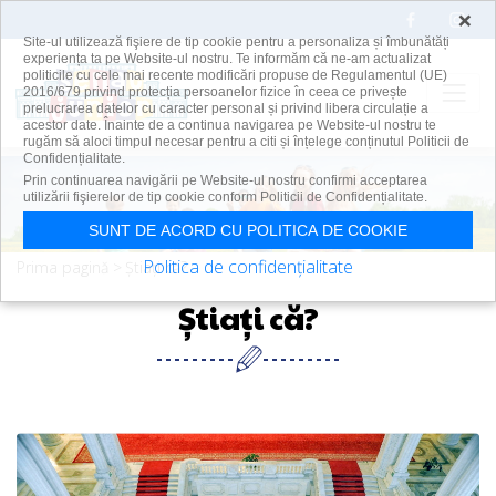
×
Site-ul utilizează fişiere de tip cookie pentru a personaliza și îmbunătăți
experiența ta pe Website-ul nostru. Te informăm că ne-am actualizat
politicile cu cele mai recente modificări propuse de Regulamentul (UE)
2016/679 privind protecția persoanelor fizice în ceea ce privește
prelucrarea datelor cu caracter personal și privind libera circulație a
acestor date. Înainte de a continua navigarea pe Website-ul nostru te
rugăm să aloci timpul necesar pentru a citi și înțelege conținutul Politicii de
Confidențialitate.
Skip to main content
Prin continuarea navigării pe Website-ul nostru confirmi acceptarea
utilizării fişierelor de tip cookie conform Politicii de Confidențialitate.
SUNT DE ACORD CU POLITICA DE COOKIE
Politica de confidențialitate
Prima pagină
Știați că?
Știați că?