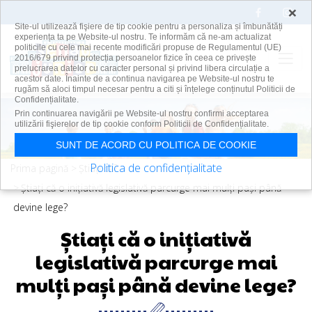
×
Site-ul utilizează fişiere de tip cookie pentru a personaliza și îmbunătăți
experiența ta pe Website-ul nostru. Te informăm că ne-am actualizat
politicile cu cele mai recente modificări propuse de Regulamentul (UE)
2016/679 privind protecția persoanelor fizice în ceea ce privește
prelucrarea datelor cu caracter personal și privind libera circulație a
acestor date. Înainte de a continua navigarea pe Website-ul nostru te
rugăm să aloci timpul necesar pentru a citi și înțelege conținutul Politicii de
Confidențialitate.
Skip to main content
Prin continuarea navigării pe Website-ul nostru confirmi acceptarea
utilizării fişierelor de tip cookie conform Politicii de Confidențialitate.
SUNT DE ACORD CU POLITICA DE COOKIE
Politica de confidențialitate
Prima pagină
Știați că?
Știați că o inițiativă legislativă parcurge mai mulți pași până
devine lege?
Știați că o inițiativă
legislativă parcurge mai
mulți pași până devine lege?