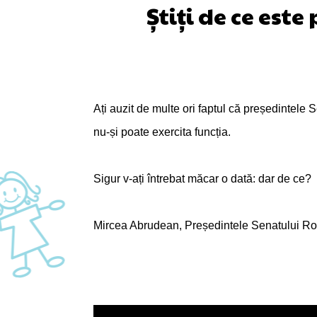
Știți de ce est
Ați auzit de multe ori faptul că președintele S
nu-și poate exercita funcția.
Sigur v-ați întrebat măcar o dată: dar de ce?
Mircea Abrudean, Președintele Senatului Româ