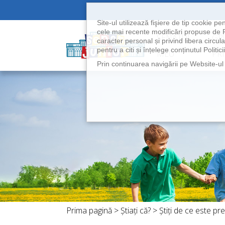
Site-ul utilizează fişiere de tip cookie 
cele mai recente modificări propuse de R
SENATUL
GR
caracter personal și privind libera circu
pentru a citi și înțelege conținutul Politici
MEU
PRI
Prin continuarea navigării pe Website-ul n
Skip to main content
Prima pagină
Știați că?
Știți de ce este pr