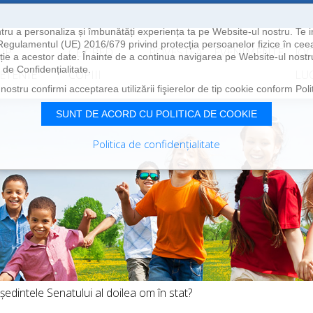
pentru a personaliza și îmbunătăți experiența ta pe Website-ul nostru. Te 
egulamentul (UE) 2016/679 privind protecția persoanelor fizice în ceea
UP
CE CRED
POVESTEA
EVENIMENTE
JOC
lație a acestor date. Înainte de a continua navigarea pe Website-ul nost
i de Confidențialitate.
ETENIE
COPIII
LU
ostru confirmi acceptarea utilizării fişierelor de tip cookie conform Politi
SUNT DE ACORD CU POLITICA DE COOKIE
Politica de confidențialitate
eședintele Senatului al doilea om în stat?