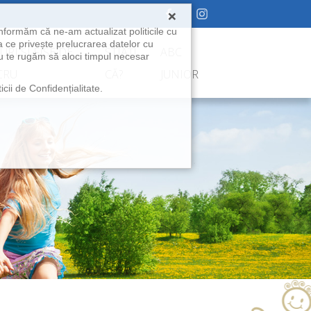
×
informăm că ne-am actualizat politicile cu
 ce privește prelucrarea datelor cu
URI ȘI FIȘE DE
ȘTIAȚI
ABC
ru te rugăm să aloci timpul necesar
CRU
CĂ?
JUNIOR
cii de Confidențialitate.