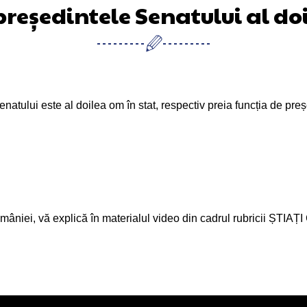
e președintele Senatului al do
enatului este al doilea om în stat, respectiv preia funcția de preș
niei, vă explică în materialul video din cadrul rubricii ȘTIAȚ