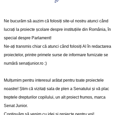
Ne bucurăm să auzim că folosiți site-ul nostru atunci când
lucrați la proiecte școlare despre instituțiile din România, în
special despre Parlament!
Ne-ați transmis chiar că atunci când folosiți AI în redactarea
proiectelor, printre primele surse de informare furnizate se
numără senatjunior.ro :)
Mulțumim pentru interesul arătat pentru toate proiectele
noastre! Știm că vizitați sala de plen a Senatului și vă plac
treptele drepturilor copilului, un alt proiect frumos, marca
Senat Junior.
Continuăm să venim cu idei și proiecte pentru voi!