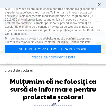
×
Site-ul utilizează fişiere de tip cookie pentru a personaliza și îmbunătăți
experiența ta pe Website-ul nostru. Te informăm că ne-am actualizat
politicile cu cele mai recente modificări propuse de Regulamentul (UE)
2016/679 privind protecția persoanelor fizice în ceea ce privește
prelucrarea datelor cu caracter personal și privind libera circulație a
acestor date. Înainte de a continua navigarea pe Website-ul nostru te
rugăm să aloci timpul necesar pentru a citi și înțelege conținutul Politicii de
Confidențialitate.
Skip to main content
Prin continuarea navigării pe Website-ul nostru confirmi acceptarea
utilizării fişierelor de tip cookie conform Politicii de Confidențialitate.
SUNT DE ACORD CU POLITICA DE COOKIE
Politica de confidențialitate
Prima pagină
Senatul meu
Mulțumim că ne folosiți ca sursă de informare pentru
proiectele școlare!
Mulțumim că ne folosiți ca
sursă de informare pentru
proiectele școlare!