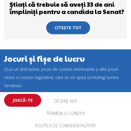
Știați că trebuie să aveți 33 de ani
împliniți pentru a candida la Senat?
CITEȘTE TOT
Jocuri și fișe de lucru
Quiz-uri distractive, jocuri de cuvinte interesante și alte jocuri
istețe cu noțiuni legislative, care te vor ajuta să înțelegi lumea
Senatului.
JOACĂ-TE
DESPRE NOI
TERMENI ȘI CONDIȚII
POLITICA DE CONFIDENȚIALITATE