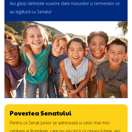
Aici găsiți definițiile voastre date noțiunilor și termenilor ce
au legătură cu Senatul
Povestea Senatului
Pentru că Senat Junior se adresează şi celor mai mici
cetăţeni ai României, care nu ştiu încă să citească bine, aici