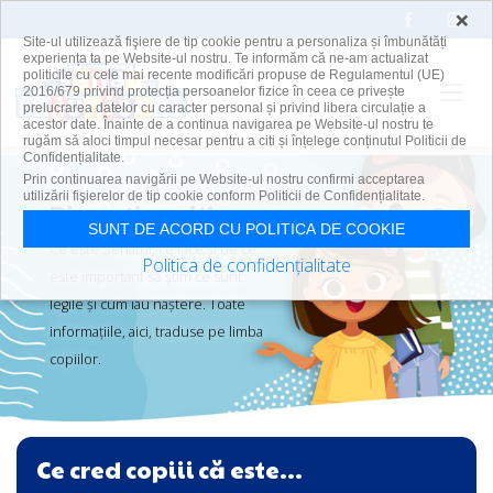
×
Site-ul utilizează fişiere de tip cookie pentru a personaliza și îmbunătăți
experiența ta pe Website-ul nostru. Te informăm că ne-am actualizat
politicile cu cele mai recente modificări propuse de Regulamentul (UE)
2016/679 privind protecția persoanelor fizice în ceea ce privește
prelucrarea datelor cu caracter personal și privind libera circulație a
acestor date. Înainte de a continua navigarea pe Website-ul nostru te
rugăm să aloci timpul necesar pentru a citi și înțelege conținutul Politicii de
Confidențialitate.
Skip to main content
Prin continuarea navigării pe Website-ul nostru confirmi acceptarea
utilizării fişierelor de tip cookie conform Politicii de Confidențialitate.
Bine ați venit!
SUNT DE ACORD CU POLITICA DE COOKIE
Ce este Senatul, ce face şi de ce
Politica de confidențialitate
este important să ştim ce sunt
legile şi cum iau naştere. Toate
informaţiile, aici, traduse pe limba
copiilor.
Intro
Ce cred copiii că este...